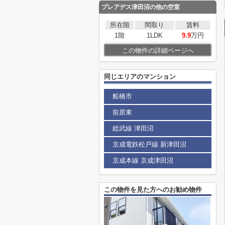
プレアデス津田沼
の他の空室
所在階
間取り
賃料
1階
1LDK
9.9
万円
この物件の詳細ページへ
同じエリアのマンション
船橋市
前原東
総武線 津田沼
京成電鉄松戸線 新津田沼
京成本線 京成津田沼
この物件を見た方へのお勧め物件