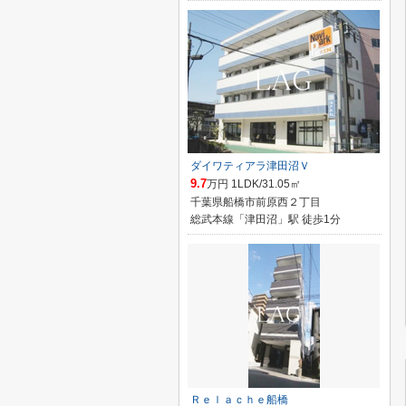
ダイワティアラ津田沼Ｖ
9.7
万円 1LDK/31.05㎡
千葉県船橋市前原西２丁目
総武本線「津田沼」駅 徒歩1分
Ｒｅｌａｃｈｅ船橋