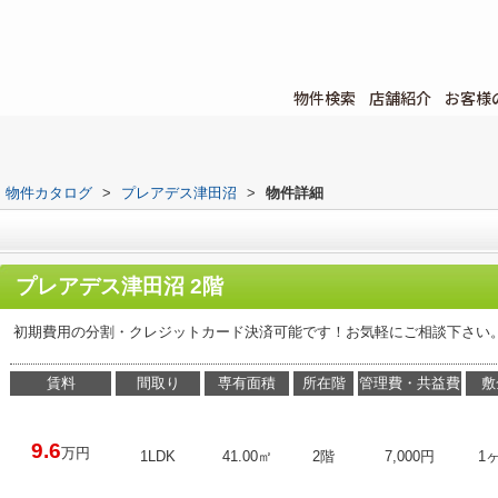
物件検索
店舗紹介
お客様
物件カタログ
>
プレアデス津田沼
>
物件詳細
プレアデス津田沼 2階
初期費用の分割・クレジットカード決済可能です！お気軽にご相談下さい
賃料
間取り
専有面積
所在階
管理費・共益費
敷
9.6
万円
1LDK
41.00㎡
2階
7,000円
1