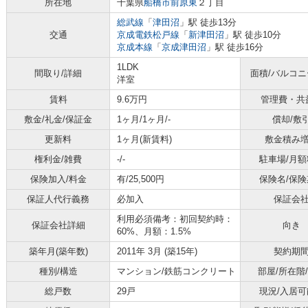
所在地
千葉県
船橋市
前原東
２丁目
総武線
「
津田沼
」駅 徒歩13分
交通
京成電鉄松戸線
「
新津田沼
」駅 徒歩10分
京成本線
「
京成津田沼
」駅 徒歩16分
1LDK
間取り/詳細
面積/バルコ
洋室
賃料
9.6万円
管理費・共
敷金/礼金/保証金
1ヶ月/1ヶ月/-
償却/敷
更新料
1ヶ月(新賃料)
敷金積み
権利金/雑費
-/-
駐車場/月額
保険加入/料金
有/25,500円
保険名/保険
保証人代行義務
必加入
保証会
利用必須備考：初回契約時：
保証会社詳細
向き
60%、月額：1.5%
築年月(築年数)
2011年 3月 (築15年)
契約期
種別/構造
マンション/鉄筋コンクリート
部屋/所在階
総戸数
29戸
現況/入居可