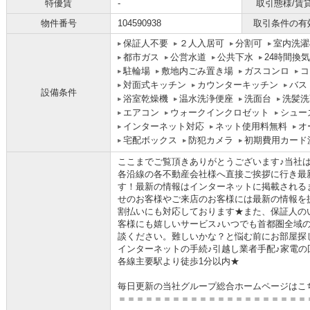
特優賃
-
取引態様/賃
物件番号
104590938
取引条件の有
保証人不要
２人入居可
分割可
室内洗濯
都市ガス
公営水道
公共下水
24時間換
駐輪場
敷地内ごみ置き場
ガスコンロ
コ
対面式キッチン
カウンターキッチン
バス
設備条件
浴室乾燥機
温水洗浄便座
洗面台
洗髪洗
エアコン
ウォークインクロゼット
シュー
インターネット対応
ネット使用料無料
オ
宅配ボックス
防犯カメラ
初期費用カード
ここまでご覧頂きありがとうございます♪当社
各沿線の各不動産会社様へ直接ご挨拶に行き最
す！最新の情報はインターネットに掲載される
せのお客様やご来店のお客様には最新の情報を
割払いにも対応しております★また、保証人の
客様にも嬉しいサービス♪いつでも首都圏全域
談ください。難しいかな？と悩む前にお部屋探
インターネットの手続♪引越し業者手配♪家電の回
各線主要駅より徒歩1分以内★
毎日更新の当社グループ総合ホームページはこ
＝＝＝＝＝＝＝＝＝＝＝＝＝＝＝＝＝＝＝＝＝