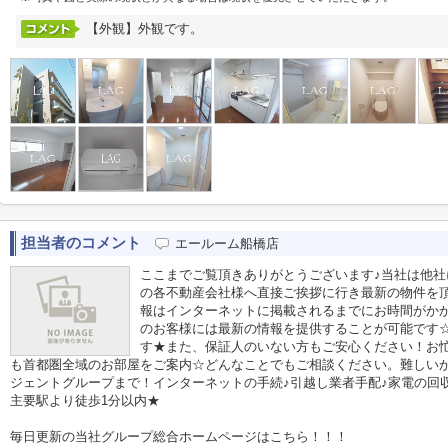
【外観】外観です。
担当者のコメント
エールーム船橋店
ここまでご覧頂きありがとうございます♪当社は他
の各不動産会社様へ直接ご挨拶に行き最新の物件を
報はインターネットに掲載されるまでにお時間がか
のお客様には最新の情報を提供することが可能です
す★また、保証人のいない方もご安心ください！お
も首都圏全域のお部屋をご案内☆どんなことでもご相談ください。難しい
ジェントグループまで！インターネットの手続♪引越し業者手配♪家電の回収作
主要駅より徒歩1分以内★
毎日更新の当社グループ総合ホームページはこちら！！！