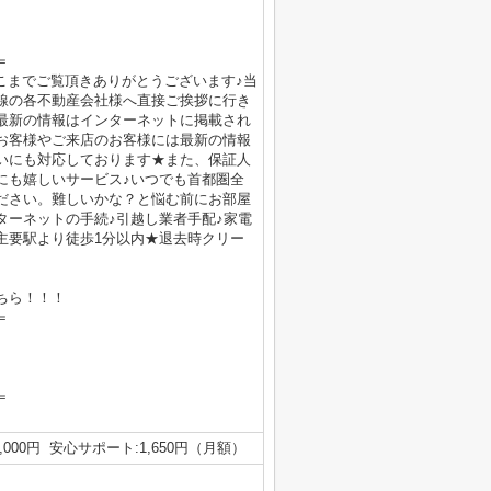
＝
！ここまでご覧頂きありがとうございます♪当
線の各不動産会社様へ直接ご挨拶に行き
最新の情報はインターネットに掲載され
お客様やご来店のお客様には最新の情報
いにも対応しております★また、保証人
にも嬉しいサービス♪いつでも首都圏全
ださい。難しいかな？と悩む前にお部屋
ターネットの手続♪引越し業者手配♪家電
線主要駅より徒歩1分以内★退去時クリー
ちら！！！
＝
＝
,000円 安心サポート:1,650円（月額）