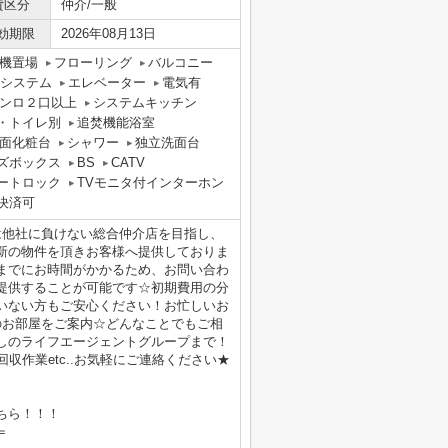
貸区分
仲介/一般
効期限
2026年08月13日
機置場
フローリング
バルコニー
気システム
エレベーター
電気有
ンロ２口以上
システムキッチン
・トイレ別
追焚機能浴室
面化粧台
シャワー
独立洗面台
ズボックス
BS
CATV
ートロック
TVモニタ付インターホン
決済可
は他社に負けない総合仲介店を目指し、
新の物件を頂きお客様へ提供しておりま
までにお時間がかかるため、お問い合わ
提供することが可能です☆初期費用の分
いない方もご安心ください！お忙しいお
のお部屋をご案内☆どんなことでもご相
しのライフエージェントグループまで！
収作業etc..お気軽にご連絡ください★
ちら！！！
＝