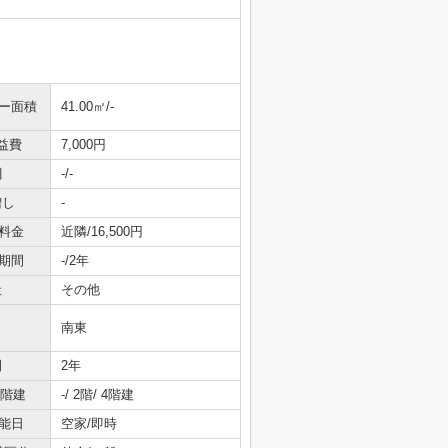
ニー面積
41.00㎡/-
益費
7,000円
引
-/-
増し
-
料金
近隣/16,500円
期間
-/2年
社
その他
南東
間
2年
/階建
-/ 2階/ 4階建
能日
空家/即時