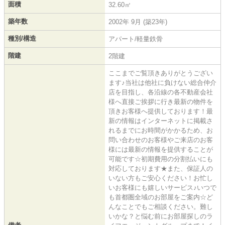
面積
32.60㎡
築年数
2002年 9月 (築23年)
種別/構造
アパート/軽量鉄骨
階建
2階建
ここまでご覧頂きありがとうござい
ます♪当社は他社に負けない総合仲介
店を目指し、各沿線の各不動産会社
様へ直接ご挨拶に行き最新の物件を
頂きお客様へ提供しております！最
新の情報はインターネットに掲載さ
れるまでにお時間がかかるため、お
問い合わせのお客様やご来店のお客
様には最新の情報を提供することが
可能です☆初期費用の分割払いにも
対応しております★また、保証人の
いない方もご安心ください！お忙し
いお客様にも嬉しいサービス♪いつで
も首都圏全域のお部屋をご案内☆ど
んなことでもご相談ください。難し
いかな？と悩む前にお部屋探しのラ