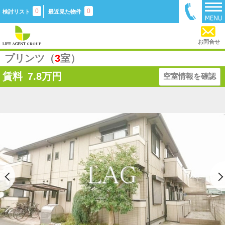
0
0
検討リスト
最近見た物件
お問合せ
プリンツ（
3
室）
賃料
7.8
万円
空室情報を確認