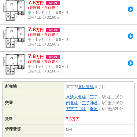
7.8
万
円
NEW
(管理費・共益費 -)
敷：1ヶ月｜礼：0.5ヶ月
1階 / 1DK / 32.60㎡
7.8
万
円
NEW
(管理費・共益費 -)
敷：1ヶ月｜礼：0.5ヶ月
1階 / 1DK / 32.60㎡
7.8
万
円
NEW
(管理費・共益費 -)
敷：1ヶ月｜礼：0.5ヶ月
1階 / 1DK / 32.60㎡
所在地
東京都
北区
豊島
４丁目
京浜東北線
「
王子
」駅 徒歩18分
交通
南北線
「
王子神谷
」駅 徒歩16分
都電荒川線
「
梶原
」駅 徒歩20分
賃料
7.8万円
管理費等
0円