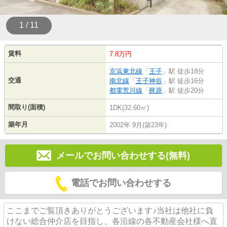
1 / 11
賃料
7.8万円
京浜東北線
「
王子
」駅 徒歩18分
交通
南北線
「
王子神谷
」駅 徒歩16分
都電荒川線
「
梶原
」駅 徒歩20分
間取り(面積)
1DK(32.60㎡)
築年月
2002年 9月(築23年)
メールでお問い合わせする(無料)
電話でお問い合わせする
ここまでご覧頂きありがとうございます♪当社は他社に負
けない総合仲介店を目指し、各沿線の各不動産会社様へ直