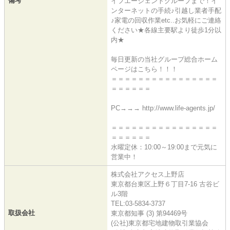
備考
イフエージェントグループまで！イ
ンターネットの手続♪引越し業者手配
♪家電の回収作業etc..お気軽にご連絡
ください★各線主要駅より徒歩1分以
内★
毎日更新の当社グループ総合ホーム
ページはこちら！！！
＝＝＝＝＝＝＝＝＝＝＝＝＝＝＝＝
＝＝＝＝＝＝
PC→→→ http://www.life-agents.jp/
＝＝＝＝＝＝＝＝＝＝＝＝＝＝＝＝
＝＝＝＝＝＝
水曜定休：10:00～19:00まで元気に
営業中！
株式会社アクセス上野店
東京都台東区上野６丁目7-16 古谷ビ
ル3階
TEL:03-5834-3737
取扱会社
東京都知事 (3) 第94469号
(公社)東京都宅地建物取引業協会