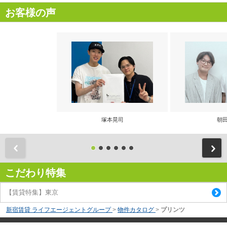
お客様の声
塚本晃司
朝田
前
こだわり特集
【賃貸特集】東京
新宿賃貸 ライフエージェントグループ
>
物件カタログ
>
プリンツ