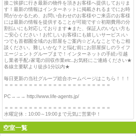
接ご挨拶に行き最新の物件を頂きお客様へ提供しておりま
す！最新の情報はインターネットに掲載されるまでにお時
間がかかるため、お問い合わせのお客様やご来店のお客様
には最新の情報を提供することが可能です☆初期費用の分
割払いにも対応しております★また、保証人のいない方も
ご安心ください！お忙しいお客様にも嬉しいサービス♪い
つでも首都圏全域のお部屋をご案内☆どんなことでもご相
談ください。難しいかな？と悩む前にお部屋探しのライフ
エージェントグループまで！インターネットの手続♪引越
し業者手配♪家電の回収作業etc..お気軽にご連絡ください★
各線主要駅より徒歩1分以内★
毎日更新の当社グループ総合ホームページはこちら！！！
＝＝＝＝＝＝＝＝＝＝＝＝＝＝＝＝＝＝＝＝＝＝
PC→→→ http://www.life-agents.jp/
＝＝＝＝＝＝＝＝＝＝＝＝＝＝＝＝＝＝＝＝＝＝
水曜定休：10:00～19:00まで元気に営業中！
空室一覧