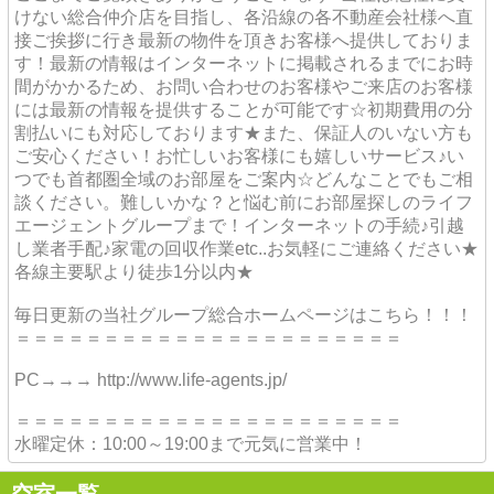
けない総合仲介店を目指し、各沿線の各不動産会社様へ直
接ご挨拶に行き最新の物件を頂きお客様へ提供しておりま
す！最新の情報はインターネットに掲載されるまでにお時
間がかかるため、お問い合わせのお客様やご来店のお客様
には最新の情報を提供することが可能です☆初期費用の分
割払いにも対応しております★また、保証人のいない方も
ご安心ください！お忙しいお客様にも嬉しいサービス♪い
つでも首都圏全域のお部屋をご案内☆どんなことでもご相
談ください。難しいかな？と悩む前にお部屋探しのライフ
エージェントグループまで！インターネットの手続♪引越
し業者手配♪家電の回収作業etc..お気軽にご連絡ください★
各線主要駅より徒歩1分以内★
毎日更新の当社グループ総合ホームページはこちら！！！
＝＝＝＝＝＝＝＝＝＝＝＝＝＝＝＝＝＝＝＝＝＝
PC→→→ http://www.life-agents.jp/
＝＝＝＝＝＝＝＝＝＝＝＝＝＝＝＝＝＝＝＝＝＝
水曜定休：10:00～19:00まで元気に営業中！