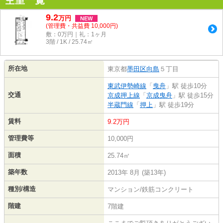
空室一覧
9.2
万
円
NEW
(管理費・共益費 10,000円)
敷：0万円｜礼：1ヶ月
3階 / 1K / 25.74㎡
所在地
東京都
墨田区
向島
５丁目
東武伊勢崎線
「
曳舟
」駅 徒歩10分
交通
京成押上線
「
京成曳舟
」駅 徒歩15分
半蔵門線
「
押上
」駅 徒歩19分
賃料
9.2万円
管理費等
10,000円
面積
25.74㎡
築年数
2013年 8月 (築13年)
種別/構造
マンション/鉄筋コンクリート
階建
7階建