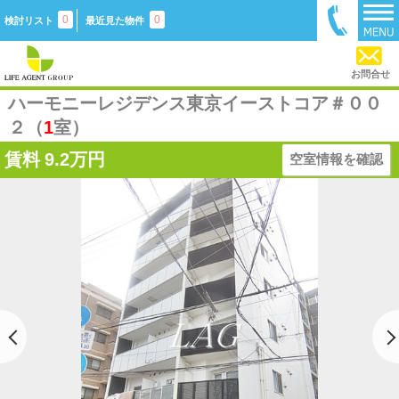
0
0
検討リスト
最近見た物件
お問合せ
ハーモニーレジデンス東京イーストコア＃００
２（
1
室）
賃料
9.2万円
空室情報を確認