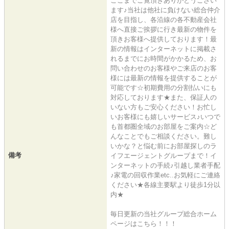
ここまでご覧頂きありがとうござい
ます♪当社は他社に負けない総合仲介
店を目指し、各沿線の各不動産会社
様へ直接ご挨拶に行き最新の物件を
頂きお客様へ提供しております！最
新の情報はインターネットに掲載さ
れるまでにお時間がかかるため、お
問い合わせのお客様やご来店のお客
様には最新の情報を提供することが
可能です☆初期費用の分割払いにも
対応しております★また、保証人の
いない方もご安心ください！お忙し
いお客様にも嬉しいサービス♪いつで
も首都圏全域のお部屋をご案内☆ど
んなことでもご相談ください。難し
いかな？と悩む前にお部屋探しのラ
備考
イフエージェントグループまで！イ
ンターネットの手続♪引越し業者手配
♪家電の回収作業etc..お気軽にご連絡
ください★各線主要駅より徒歩1分以
内★
毎日更新の当社グループ総合ホーム
ページはこちら！！！