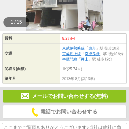
1 / 15
賃料
9.2万円
東武伊勢崎線
「
曳舟
」駅 徒歩10分
交通
京成押上線
「
京成曳舟
」駅 徒歩15分
半蔵門線
「
押上
」駅 徒歩19分
間取り(面積)
1K(25.74㎡)
築年月
2013年 8月(築13年)
メールでお問い合わせする(無料)
電話でお問い合わせする
ここまでご覧頂きありがとうございます♪当社は他社に負