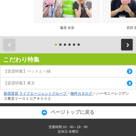
藤原 史奈
岩切 
前
こだわり特集
【賃貸特集】ペットと一緒
【賃貸特集】東京
新宿賃貸 ライフエージェントグループ
>
物件カタログ
>
ハーモニーレジデン
ス東京イーストコア＃００２
ページトップに戻る
営業時間:10：00～19：00
定休日:水曜日