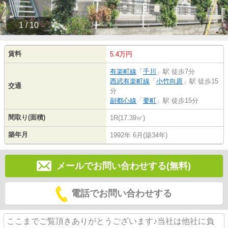
1 / 10
賃料
5.4万円
有楽町線
「
千川
」駅 徒歩7分
西武有楽町線
「
小竹向原
」駅 徒歩15
交通
分
副都心線
「
要町
」駅 徒歩15分
間取り(面積)
1R(17.39㎡)
築年月
1992年 6月(築34年)
メールでお問い合わせする(無料)
電話でお問い合わせする
ここまでご覧頂きありがとうございます♪当社は他社に負