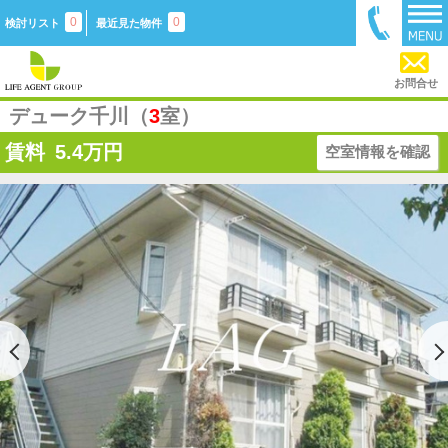
0
0
検討リスト
最近見た物件
お問合せ
デューク千川（
3
室）
賃料
5.4
万円
空室情報を確認