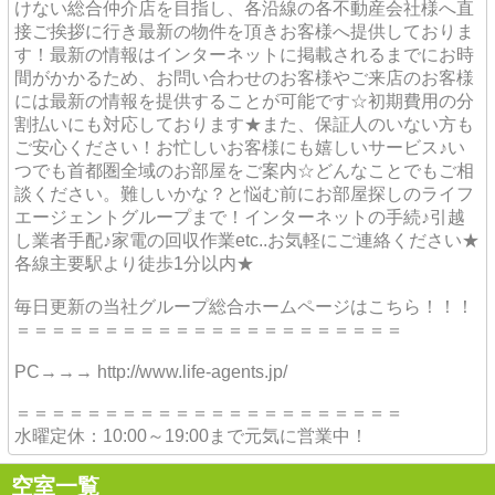
けない総合仲介店を目指し、各沿線の各不動産会社様へ直
接ご挨拶に行き最新の物件を頂きお客様へ提供しておりま
す！最新の情報はインターネットに掲載されるまでにお時
間がかかるため、お問い合わせのお客様やご来店のお客様
には最新の情報を提供することが可能です☆初期費用の分
割払いにも対応しております★また、保証人のいない方も
ご安心ください！お忙しいお客様にも嬉しいサービス♪い
つでも首都圏全域のお部屋をご案内☆どんなことでもご相
談ください。難しいかな？と悩む前にお部屋探しのライフ
エージェントグループまで！インターネットの手続♪引越
し業者手配♪家電の回収作業etc..お気軽にご連絡ください★
各線主要駅より徒歩1分以内★
毎日更新の当社グループ総合ホームページはこちら！！！
＝＝＝＝＝＝＝＝＝＝＝＝＝＝＝＝＝＝＝＝＝＝
PC→→→ http://www.life-agents.jp/
＝＝＝＝＝＝＝＝＝＝＝＝＝＝＝＝＝＝＝＝＝＝
水曜定休：10:00～19:00まで元気に営業中！
空室一覧