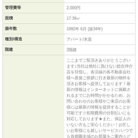
管理費等
2,000円
面積
17.39㎡
築年数
1992年 6月 (築34年)
種別/構造
アパート/木造
階建
2階建
ここまでご覧頂きありがとうござい
ます♪当社は他社に負けない総合仲介
店を目指し、各沿線の各不動産会社
様へ直接ご挨拶に行き最新の物件を
頂きお客様へ提供しております！最
新の情報はインターネットに掲載さ
れるまでにお時間がかかるため、お
問い合わせのお客様やご来店のお客
様には最新の情報を提供することが
可能です☆初期費用の分割払いにも
対応しております★また、保証人の
いない方もご安心ください！お忙し
いお客様にも嬉しいサービス♪いつで
も首都圏全域のお部屋をご案内☆ど