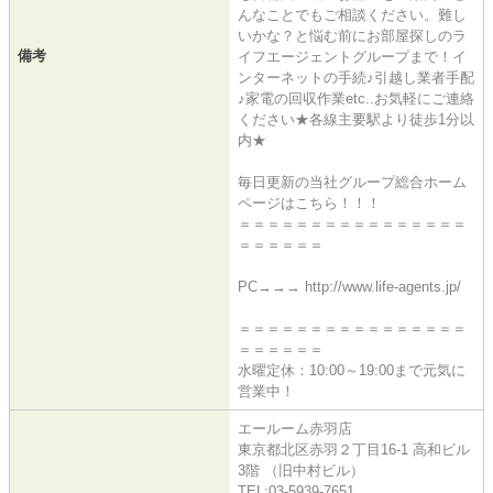
んなことでもご相談ください。難し
いかな？と悩む前にお部屋探しのラ
備考
イフエージェントグループまで！イ
ンターネットの手続♪引越し業者手配
♪家電の回収作業etc..お気軽にご連絡
ください★各線主要駅より徒歩1分以
内★
毎日更新の当社グループ総合ホーム
ページはこちら！！！
＝＝＝＝＝＝＝＝＝＝＝＝＝＝＝＝
＝＝＝＝＝＝
PC→→→ http://www.life-agents.jp/
＝＝＝＝＝＝＝＝＝＝＝＝＝＝＝＝
＝＝＝＝＝＝
水曜定休：10:00～19:00まで元気に
営業中！
エールーム赤羽店
東京都北区赤羽２丁目16-1 高和ビル
3階 （旧中村ビル）
TEL:03-5939-7651