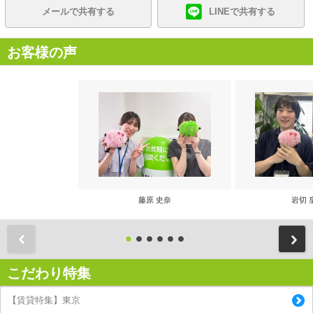
メールで共有する
LINEで共有する
お客様の声
藤原 史奈
岩切 
前
こだわり特集
【賃貸特集】東京