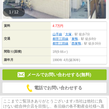
1 / 12
賃料
4.7万円
山手線
「
大塚
」駅 徒歩7分
交通
都営三田線
「
巣鴨
」駅 徒歩8分
都営三田線
「
西巣鴨
」駅 徒歩16分
間取り(面積)
1R(9.66㎡)
築年月
1990年 4月(築36年)
メールでお問い合わせする(無料)
電話でお問い合わせする
ここまでご覧頂きありがとうございます♪当社は他社に負
けない総合仲介店を目指し、各沿線の各不動産会社様へ直