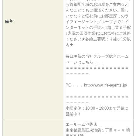
も首都圏全域のお部屋をご案内☆ど
んなことでもご相談ください。難し
いかな？と悩む前にお部屋探しのラ
備考
イフエージェントグループまで！イ
ンターネットの手続♪引越し業者手配
♪家電の回収作業etc..お気軽にご連絡
ください★各線主要駅より徒歩1分以
内★
毎日更新の当社グループ総合ホーム
ページはこちら！！！
＝＝＝＝＝＝＝＝＝＝＝＝＝＝＝＝
＝＝＝＝＝＝
PC→→→ http://www.life-agents.jp/
＝＝＝＝＝＝＝＝＝＝＝＝＝＝＝＝
＝＝＝＝＝＝
水曜定休：10:00～19:00まで元気に
営業中！
エールーム池袋店
東京都豊島区東池袋１丁目４－４ 嶋
田ビル3階