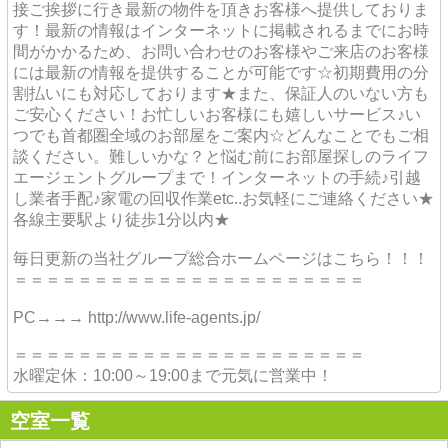
接ご挨拶に行き最新の物件を頂きお客様へ提供しておりま
す！最新の情報はインターネットに掲載されるまでにお時
間がかかるため、お問い合わせのお客様やご来店のお客様
には最新の情報を提供することが可能です☆初期費用の分
割払いにも対応しております★また、保証人のいない方も
ご安心ください！お忙しいお客様にも嬉しいサービス♪い
つでも首都圏全域のお部屋をご案内☆どんなことでもご相
談ください。難しいかな？と悩む前にお部屋探しのライフ
エージェントグループまで！インターネットの手続♪引越
し業者手配♪家電の回収作業etc..お気軽にご連絡ください★
各線主要駅より徒歩1分以内★
毎日更新の当社グループ総合ホームページはこちら！！！
＝＝＝＝＝＝＝＝＝＝＝＝＝＝＝＝＝＝＝＝＝＝
PC→→→ http://www.life-agents.jp/
＝＝＝＝＝＝＝＝＝＝＝＝＝＝＝＝＝＝＝＝＝＝
水曜定休：10:00～19:00まで元気に営業中！
空室一覧