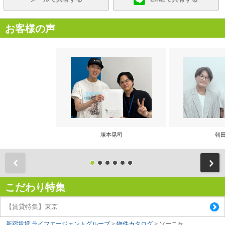
お客様の声
塚本晃司
朝田
前
こだわり特集
【賃貸特集】東京
新宿賃貸 ライフエージェントグループ
>
物件カタログ
>
ソーニャ