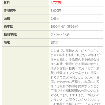
賃料
4.7万円
管理費等
3,000円
面積
9.66㎡
築年数
1990年 4月 (築36年)
種別/構造
アパート/木造
階建
2階建
ここまでご覧頂きありがとうござい
ます♪当社は他社に負けない総合仲介
店を目指し、各沿線の各不動産会社
様へ直接ご挨拶に行き最新の物件を
頂きお客様へ提供しております！最
新の情報はインターネットに掲載さ
れるまでにお時間がかかるため、お
問い合わせのお客様やご来店のお客
様には最新の情報を提供することが
可能です☆初期費用の分割払いにも
対応しております★また、保証人の
いない方もご安心ください！お忙し
いお客様にも嬉しいサービス♪いつで