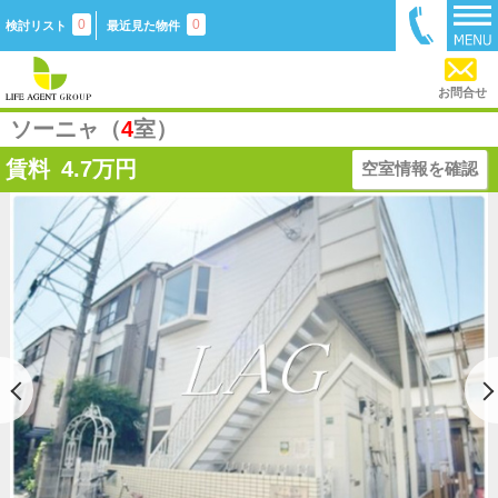
0
0
検討リスト
最近見た物件
お問合せ
ソーニャ（
4
室）
賃料
4.7
万円
空室情報を確認