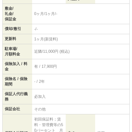
敷金/
礼金/
0ヶ月/1ヶ月/-
保証金
償却/敷引
-/-
更新料
1ヶ月(新賃料)
駐車場/
近隣/11,000円 (税込)
月額料金
保険加入 / 料
有 / 17,900円
金
保険名 / 保険
- / 2年
期間
保証人代行義
必加入
務
保証会社
その他
初回保証料；賃
料・管理費等の5
0パーセント 月