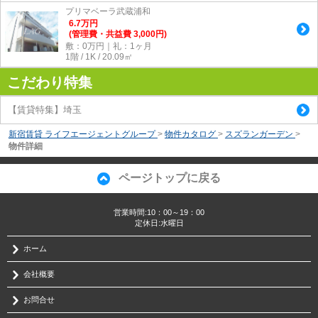
プリマベーラ武蔵浦和
6.7
万
円
(管理費・共益費 3,000円)
敷：0万円｜礼：1ヶ月
1階 / 1K / 20.09㎡
こだわり特集
【賃貸特集】埼玉
新宿賃貸 ライフエージェントグループ
>
物件カタログ
>
スズランガーデン
>
物件詳細
ページトップに戻る
営業時間:10：00～19：00
定休日:水曜日
ホーム
会社概要
お問合せ