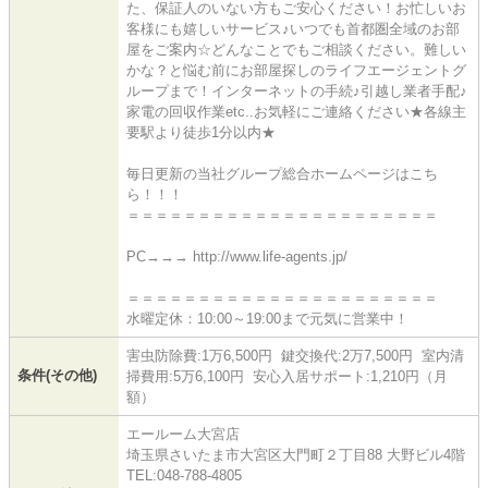
た、保証人のいない方もご安心ください！お忙しいお
客様にも嬉しいサービス♪いつでも首都圏全域のお部
屋をご案内☆どんなことでもご相談ください。難しい
かな？と悩む前にお部屋探しのライフエージェントグ
ループまで！インターネットの手続♪引越し業者手配♪
家電の回収作業etc..お気軽にご連絡ください★各線主
要駅より徒歩1分以内★
毎日更新の当社グループ総合ホームページはこち
ら！！！
＝＝＝＝＝＝＝＝＝＝＝＝＝＝＝＝＝＝＝＝＝＝
PC→→→ http://www.life-agents.jp/
＝＝＝＝＝＝＝＝＝＝＝＝＝＝＝＝＝＝＝＝＝＝
水曜定休：10:00～19:00まで元気に営業中！
害虫防除費:1万6,500円 鍵交換代:2万7,500円 室内清
条件(その他)
掃費用:5万6,100円 安心入居サポート:1,210円（月
額）
エールーム大宮店
埼玉県さいたま市大宮区大門町２丁目88 大野ビル4階
TEL:048-788-4805