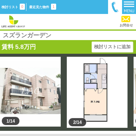
0
1
検討リスト
最近見た物件
お問合せ
スズランガーデン
賃料
5.8
万円
検討リストに追加
1/14
2/14