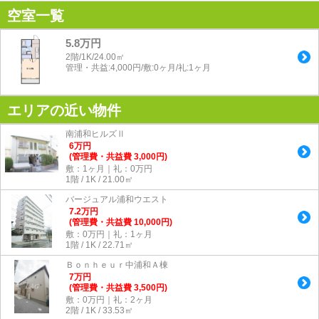
空室一覧
5.8万円
2階/1K/24.00㎡
管理・共益:4,000円/敷:0ヶ月/礼:1ヶ月
エリアの近い物件
南浦和ヒルズⅡ
6
万
円
(管理費・共益費 3,000円)
敷：1ヶ月｜礼：0万円
1階 / 1K / 21.00㎡
バージュアル浦和ウエスト
7.2
万
円
(管理費・共益費 10,000円)
敷：0万円｜礼：1ヶ月
1階 / 1K / 22.71㎡
Ｂｏｎｈｅｕｒ中浦和Ａ棟
7
万
円
(管理費・共益費 3,500円)
敷：0万円｜礼：2ヶ月
2階 / 1K / 33.53㎡