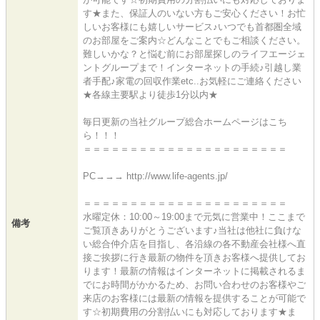
す★また、保証人のいない方もご安心ください！お忙
しいお客様にも嬉しいサービス♪いつでも首都圏全域
のお部屋をご案内☆どんなことでもご相談ください。
難しいかな？と悩む前にお部屋探しのライフエージェ
ントグループまで！インターネットの手続♪引越し業
者手配♪家電の回収作業etc..お気軽にご連絡ください
★各線主要駅より徒歩1分以内★
毎日更新の当社グループ総合ホームページはこち
ら！！！
＝＝＝＝＝＝＝＝＝＝＝＝＝＝＝＝＝＝＝＝＝＝
PC→→→ http://www.life-agents.jp/
＝＝＝＝＝＝＝＝＝＝＝＝＝＝＝＝＝＝＝＝＝＝
水曜定休：10:00～19:00まで元気に営業中！ここまで
備考
ご覧頂きありがとうございます♪当社は他社に負けな
い総合仲介店を目指し、各沿線の各不動産会社様へ直
接ご挨拶に行き最新の物件を頂きお客様へ提供してお
ります！最新の情報はインターネットに掲載されるま
でにお時間がかかるため、お問い合わせのお客様やご
来店のお客様には最新の情報を提供することが可能で
す☆初期費用の分割払いにも対応しております★ま