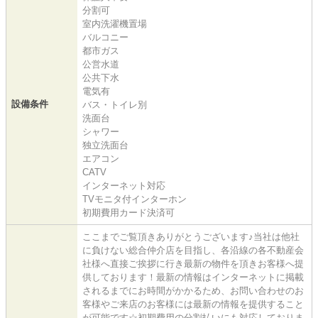
分割可
室内洗濯機置場
バルコニー
都市ガス
公営水道
公共下水
電気有
設備条件
バス・トイレ別
洗面台
シャワー
独立洗面台
エアコン
CATV
インターネット対応
TVモニタ付インターホン
初期費用カード決済可
ここまでご覧頂きありがとうございます♪当社は他社
に負けない総合仲介店を目指し、各沿線の各不動産会
社様へ直接ご挨拶に行き最新の物件を頂きお客様へ提
供しております！最新の情報はインターネットに掲載
されるまでにお時間がかかるため、お問い合わせのお
客様やご来店のお客様には最新の情報を提供すること
が可能です☆初期費用の分割払いにも対応しておりま