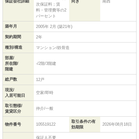
保証会社詳細
向き
南西
次保証料；賃
料・管理費等の2
パーセント
築年月
2005年 2月 (築21年)
契約期間
2年
種別/構造
マンション/鉄骨造
部屋/
所在階/
-/2階/3階建
階建
総戸数
12戸
現況/
空家/即時
入居可能日
取引態様/
仲介/一般
賃貸区分
取引条件の有
物件番号
105519122
2026年08月18日
効期限
保証人不要