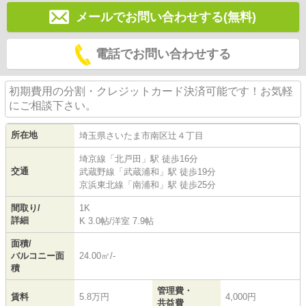
メールでお問い合わせする(無料)
電話でお問い合わせする
初期費用の分割・クレジットカード決済可能です！お気軽
にご相談下さい。
所在地
埼玉県
さいたま市南区
辻
４丁目
埼京線
「
北戸田
」駅 徒歩16分
交通
武蔵野線
「
武蔵浦和
」駅 徒歩19分
京浜東北線
「
南浦和
」駅 徒歩25分
間取り/
1K
詳細
K 3.0帖
/
洋室 7.9帖
面積/
バルコニー面
24.00㎡/-
積
管理費・
賃料
5.8万円
4,000円
共益費