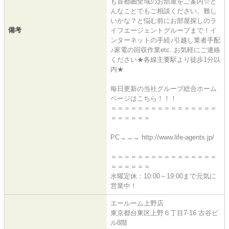
も首都圏全域のお部屋をご案内☆ど
んなことでもご相談ください。難し
いかな？と悩む前にお部屋探しのラ
備考
イフエージェントグループまで！イ
ンターネットの手続♪引越し業者手配
♪家電の回収作業etc..お気軽にご連絡
ください★各線主要駅より徒歩1分以
内★
毎日更新の当社グループ総合ホーム
ページはこちら！！！
＝＝＝＝＝＝＝＝＝＝＝＝＝＝＝＝
＝＝＝＝＝＝
PC→→→ http://www.life-agents.jp/
＝＝＝＝＝＝＝＝＝＝＝＝＝＝＝＝
＝＝＝＝＝＝
水曜定休：10:00～19:00まで元気に
営業中！
エールーム上野店
東京都台東区上野６丁目7-16 古谷ビ
ル8階