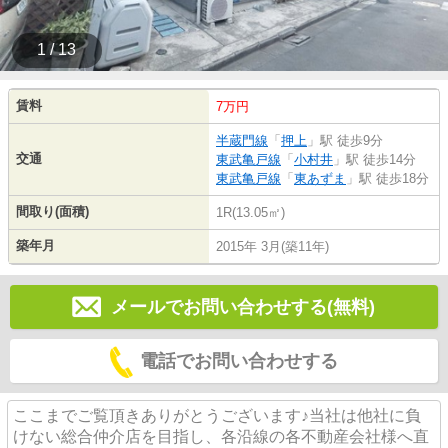
1 / 13
賃料
7万円
半蔵門線
「
押上
」駅 徒歩9分
交通
東武亀戸線
「
小村井
」駅 徒歩14分
東武亀戸線
「
東あずま
」駅 徒歩18分
間取り(面積)
1R(13.05㎡)
築年月
2015年 3月(築11年)
メールでお問い合わせする(無料)
電話でお問い合わせする
ここまでご覧頂きありがとうございます♪当社は他社に負
けない総合仲介店を目指し、各沿線の各不動産会社様へ直