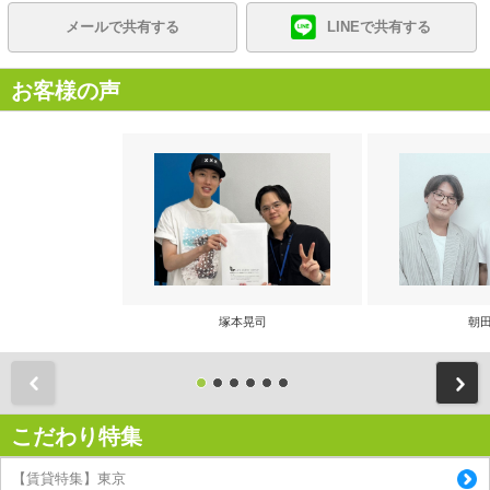
メールで共有する
LINEで共有する
お客様の声
塚本晃司
朝田
前
こだわり特集
【賃貸特集】東京