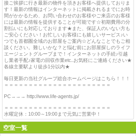
接ご挨拶に行き最新の物件を頂きお客様へ提供しておりま
す！最新の情報はインターネットに掲載されるまでにお時
間がかかるため、お問い合わせのお客様やご来店のお客様
には最新の情報を提供することが可能です☆初期費用の分
割払いにも対応しております★また、保証人のいない方も
ご安心ください！お忙しいお客様にも嬉しいサービス♪い
つでも首都圏全域のお部屋をご案内☆どんなことでもご相
談ください。難しいかな？と悩む前にお部屋探しのライフ
エージェントグループまで！インターネットの手続♪引越
し業者手配♪家電の回収作業etc..お気軽にご連絡ください★
各線主要駅より徒歩1分以内★
毎日更新の当社グループ総合ホームページはこちら！！！
＝＝＝＝＝＝＝＝＝＝＝＝＝＝＝＝＝＝＝＝＝＝
PC→→→ http://www.life-agents.jp/
＝＝＝＝＝＝＝＝＝＝＝＝＝＝＝＝＝＝＝＝＝＝
水曜定休：10:00～19:00まで元気に営業中！
空室一覧