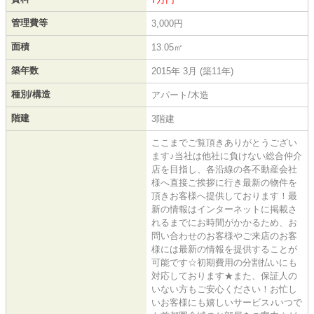
管理費等
3,000円
面積
13.05㎡
築年数
2015年 3月 (築11年)
種別/構造
アパート/木造
階建
3階建
ここまでご覧頂きありがとうござい
ます♪当社は他社に負けない総合仲介
店を目指し、各沿線の各不動産会社
様へ直接ご挨拶に行き最新の物件を
頂きお客様へ提供しております！最
新の情報はインターネットに掲載さ
れるまでにお時間がかかるため、お
問い合わせのお客様やご来店のお客
様には最新の情報を提供することが
可能です☆初期費用の分割払いにも
対応しております★また、保証人の
いない方もご安心ください！お忙し
いお客様にも嬉しいサービス♪いつで