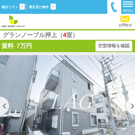
0
0
検討リスト
最近見た物件
お問合せ
グランノーブル押上（
4
室）
賃料
7
万円
空室情報を確認