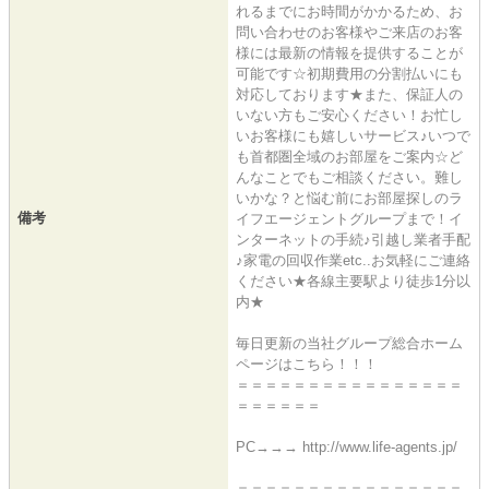
れるまでにお時間がかかるため、お
問い合わせのお客様やご来店のお客
様には最新の情報を提供することが
可能です☆初期費用の分割払いにも
対応しております★また、保証人の
いない方もご安心ください！お忙し
いお客様にも嬉しいサービス♪いつで
も首都圏全域のお部屋をご案内☆ど
んなことでもご相談ください。難し
いかな？と悩む前にお部屋探しのラ
備考
イフエージェントグループまで！イ
ンターネットの手続♪引越し業者手配
♪家電の回収作業etc..お気軽にご連絡
ください★各線主要駅より徒歩1分以
内★
毎日更新の当社グループ総合ホーム
ページはこちら！！！
＝＝＝＝＝＝＝＝＝＝＝＝＝＝＝＝
＝＝＝＝＝＝
PC→→→ http://www.life-agents.jp/
＝＝＝＝＝＝＝＝＝＝＝＝＝＝＝＝