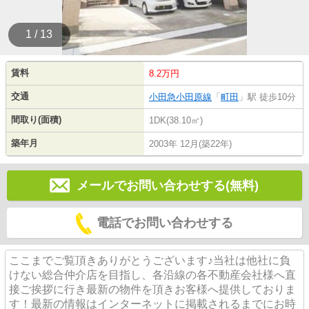
1 / 13
賃料
8.2万円
交通
小田急小田原線
「
町田
」駅 徒歩10分
間取り(面積)
1DK(38.10㎡)
築年月
2003年 12月(築22年)
メールでお問い合わせする(無料)
電話でお問い合わせする
ここまでご覧頂きありがとうございます♪当社は他社に負
けない総合仲介店を目指し、各沿線の各不動産会社様へ直
接ご挨拶に行き最新の物件を頂きお客様へ提供しておりま
す！最新の情報はインターネットに掲載されるまでにお時