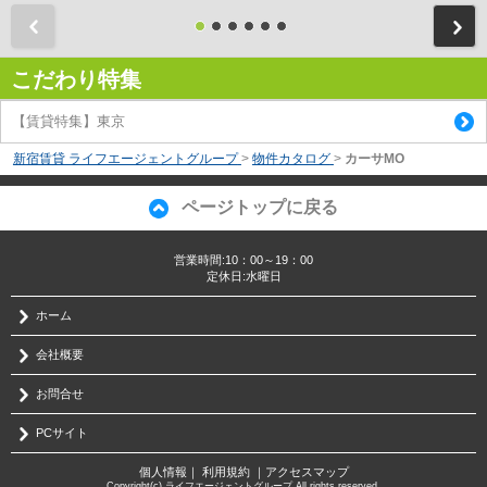
前
こだわり特集
【賃貸特集】東京
新宿賃貸 ライフエージェントグループ
>
物件カタログ
>
カーサMO
ページトップに戻る
営業時間:10：00～19：00
定休日:水曜日
ホーム
会社概要
お問合せ
PCサイト
個人情報
｜
利用規約
｜
アクセスマップ
Copyright(c) ライフエージェントグループ All rights reserved.