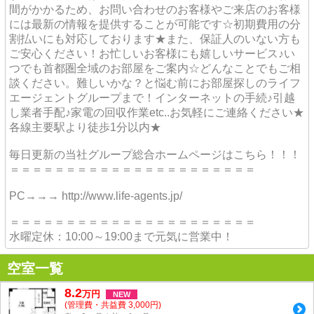
間がかかるため、お問い合わせのお客様やご来店のお客様
には最新の情報を提供することが可能です☆初期費用の分
割払いにも対応しております★また、保証人のいない方も
ご安心ください！お忙しいお客様にも嬉しいサービス♪い
つでも首都圏全域のお部屋をご案内☆どんなことでもご相
談ください。難しいかな？と悩む前にお部屋探しのライフ
エージェントグループまで！インターネットの手続♪引越
し業者手配♪家電の回収作業etc..お気軽にご連絡ください★
各線主要駅より徒歩1分以内★
毎日更新の当社グループ総合ホームページはこちら！！！
＝＝＝＝＝＝＝＝＝＝＝＝＝＝＝＝＝＝＝＝＝＝
PC→→→ http://www.life-agents.jp/
＝＝＝＝＝＝＝＝＝＝＝＝＝＝＝＝＝＝＝＝＝＝
水曜定休：10:00～19:00まで元気に営業中！
空室一覧
8.2
万
円
NEW
(管理費・共益費 3,000円)