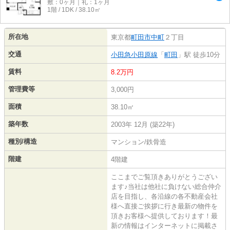
敷：0ヶ月｜礼：1ヶ月
1階 / 1DK / 38.10㎡
所在地
東京都
町田市
中町
２丁目
交通
小田急小田原線
「
町田
」駅 徒歩10分
賃料
8.2万円
管理費等
3,000円
面積
38.10㎡
築年数
2003年 12月 (築22年)
種別/構造
マンション/鉄骨造
階建
4階建
ここまでご覧頂きありがとうござい
ます♪当社は他社に負けない総合仲介
店を目指し、各沿線の各不動産会社
様へ直接ご挨拶に行き最新の物件を
頂きお客様へ提供しております！最
新の情報はインターネットに掲載さ