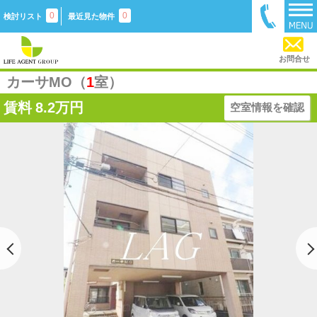
0
0
検討リスト
最近見た物件
お問合せ
カーサMO（
1
室）
賃料
8.2万円
空室情報を確認