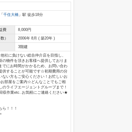
「
千住大橋
」駅 徒歩18分
益費
8,000円
年数）
2006年 8月 ( 築20年 )
3階建
は他社に負けない総合仲介店を目指し、
新の物件を頂きお客様へ提供しておりま
までにお時間がかかるため、お問い合わ
提供することが可能です☆初期費用の分
いない方もご安心ください！お忙しいお
のお部屋をご案内☆どんなことでもご相
しのライフエージェントグループまで！
収作業etc..お気軽にご連絡ください★
ちら！！！
＝