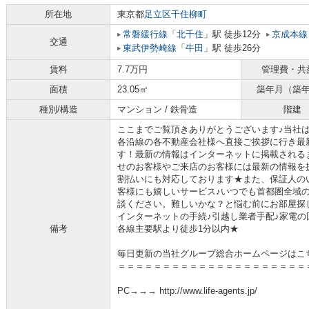
所在地
東京都
足立区
千住柳町
常磐緩行線
「
北千住
」駅 徒歩12分
京成本線
交通
東武伊勢崎線
「
牛田
」駅 徒歩26分
賃料
7.7万円
管理費・共
面積
23.05㎡
築年月（築
種別/構造
マンション / 鉄骨造
階建
ここまでご覧頂きありがとうございます♪当社
各沿線の各不動産会社様へ直接ご挨拶に行き最
す！最新の情報はインターネットに掲載される
せのお客様やご来店のお客様には最新の情報を
割払いにも対応しております★また、保証人の
客様にも嬉しいサービス♪いつでも首都圏全域
談ください。難しいかな？と悩む前にお部屋探
インターネットの手続♪引越し業者手配♪家電の回
備考
各線主要駅より徒歩1分以内★
毎日更新の当社グループ総合ホームページはこ
＝＝＝＝＝＝＝＝＝＝＝＝＝＝＝＝＝＝＝＝＝
PC→→→ http://www.life-agents.jp/