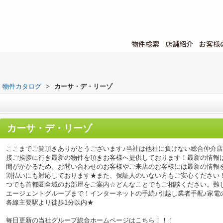
物件検索
店舗紹介
お客様
物件カタログ
>
カーサ・デ・リーゾ
カーサ・デ・リーゾ
ここまでご覧頂きありがとうございます♪当社は他社に負けない総合仲介
接ご挨拶に行き最新の物件を頂きお客様へ提供しております！最新の情報
間がかかるため、お問い合わせのお客様やご来店のお客様には最新の情報
割払いにも対応しております★また、保証人のいない方もご安心ください
つでも首都圏全域のお部屋をご案内☆どんなことでもご相談ください。難
エージェントグループまで！インターネットの手続♪引越し業者手配♪家電の回
各線主要駅より徒歩1分以内★
毎日更新の当社グループ総合ホームページはこちら！！！