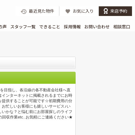
最近見た物件
お気に入り
来店予約
の声
スタッフ一覧
できること
採用情報
お問い合わせ
相談窓口
店を目指し、各沿線の各不動産会社様へ直
はインターネットに掲載されるまでにお時
を提供することが可能です☆初期費用の分
！お忙しいお客様にも嬉しいサービス♪い
しいかな？と悩む前にお部屋探しのライフ
収作業etc..お気軽にご連絡ください★