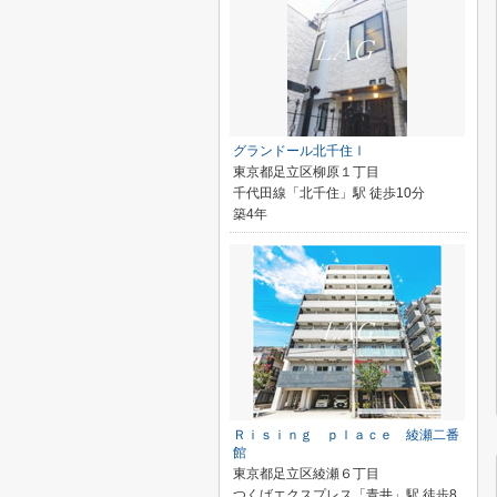
グランドール北千住Ⅰ
東京都足立区柳原１丁目
千代田線「北千住」駅 徒歩10分
築4年
Ｒｉｓｉｎｇ ｐｌａｃｅ 綾瀬二番
館
東京都足立区綾瀬６丁目
つくばエクスプレス「青井」駅 徒歩8