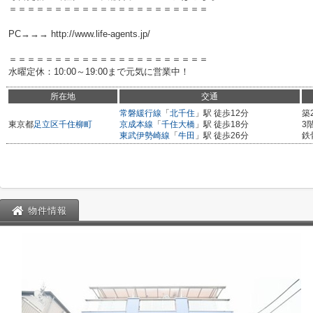
＝＝＝＝＝＝＝＝＝＝＝＝＝＝＝＝＝＝＝＝＝＝
PC→→→ http://www.life-agents.jp/
＝＝＝＝＝＝＝＝＝＝＝＝＝＝＝＝＝＝＝＝＝＝
水曜定休：10:00～19:00まで元気に営業中！
所在地
交通
常磐緩行線
「
北千住
」駅 徒歩12分
築
東京都
足立区
千住柳町
京成本線
「
千住大橋
」駅 徒歩18分
3
東武伊勢崎線
「
牛田
」駅 徒歩26分
鉄
物件情報