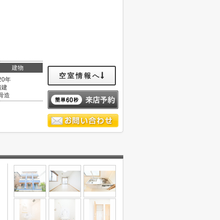
建物
空室情報へ
20年
階建
骨造