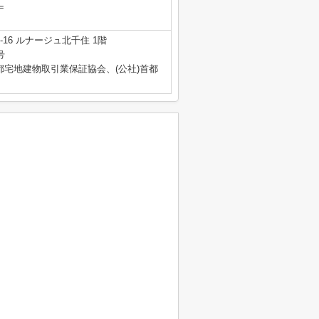
＝
16 ルナージュ北千住 1階
号
都宅地建物取引業保証協会、(公社)首都