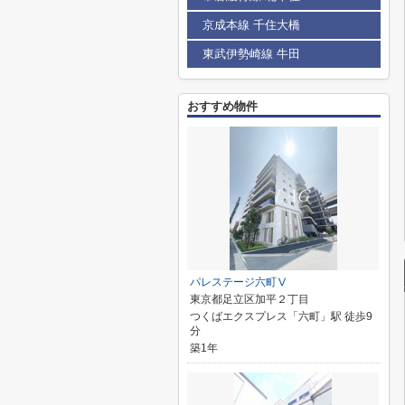
京成本線 千住大橋
東武伊勢崎線 牛田
おすすめ物件
パレステージ六町Ⅴ
東京都足立区加平２丁目
つくばエクスプレス「六町」駅 徒歩9
分
築1年