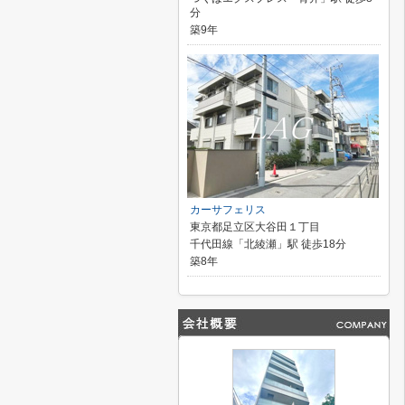
分
築9年
カーサフェリス
東京都足立区大谷田１丁目
千代田線「北綾瀬」駅 徒歩18分
築8年