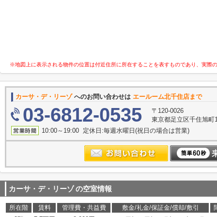
※地図上に表示される物件の位置は付近住所に所在することを表すものであり、実際
カーサ・デ・リーゾ
へのお問い合わせは
エールーム北千住店まで
03-6812-0535
〒120-0026
東京都足立区千住旭町1-
10:00～19:00 定休日:毎週水曜日(祝日の場合は営業)
カーサ・デ・リーゾ
の空室情報
所在階
賃料
管理費・共益費
敷金/礼金/保証金/償却/敷引