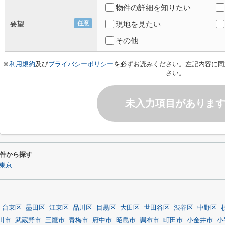
物件の詳細を知りたい
要望
任意
現地を見たい
その他
※
利用規約
及び
プライバシーポリシー
を必ずお読みください。左記内容に同
さい。
未入力項目がありま
件から探す
東京
台東区
墨田区
江東区
品川区
目黒区
大田区
世田谷区
渋谷区
中野区
川市
武蔵野市
三鷹市
青梅市
府中市
昭島市
調布市
町田市
小金井市
小