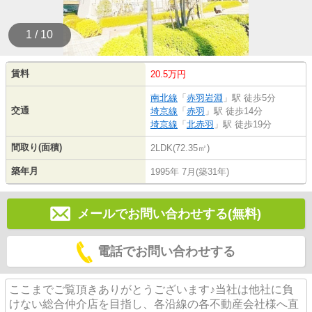
1 / 10
賃料
20.5万円
南北線
「
赤羽岩淵
」駅 徒歩5分
交通
埼京線
「
赤羽
」駅 徒歩14分
埼京線
「
北赤羽
」駅 徒歩19分
間取り(面積)
2LDK(72.35㎡)
築年月
1995年 7月(築31年)
メールでお問い合わせする(無料)
電話でお問い合わせする
ここまでご覧頂きありがとうございます♪当社は他社に負
けない総合仲介店を目指し、各沿線の各不動産会社様へ直