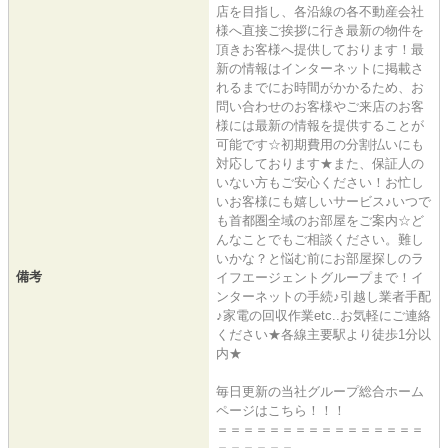
店を目指し、各沿線の各不動産会社
様へ直接ご挨拶に行き最新の物件を
頂きお客様へ提供しております！最
新の情報はインターネットに掲載さ
れるまでにお時間がかかるため、お
問い合わせのお客様やご来店のお客
様には最新の情報を提供することが
可能です☆初期費用の分割払いにも
対応しております★また、保証人の
いない方もご安心ください！お忙し
いお客様にも嬉しいサービス♪いつで
も首都圏全域のお部屋をご案内☆ど
んなことでもご相談ください。難し
いかな？と悩む前にお部屋探しのラ
備考
イフエージェントグループまで！イ
ンターネットの手続♪引越し業者手配
♪家電の回収作業etc..お気軽にご連絡
ください★各線主要駅より徒歩1分以
内★
毎日更新の当社グループ総合ホーム
ページはこちら！！！
＝＝＝＝＝＝＝＝＝＝＝＝＝＝＝＝