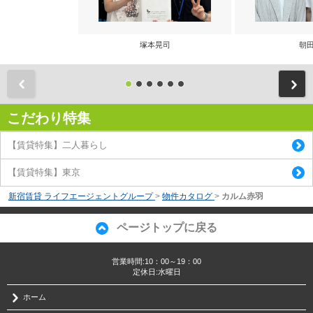
塚本晃司
朝田
前
こだわり特集
【賃貸特集】二人暮らし
【賃貸特集】東京
新宿賃貸 ライフエージェントグループ
>
物件カタログ
>
カルム赤羽
ページトップに戻る
営業時間:10：00～19：00
定休日:水曜日
ホーム