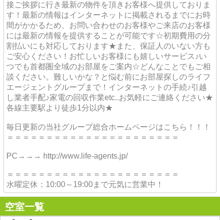
接ご挨拶に行き最新の物件を頂きお客様へ提供しておりま
す！最新の情報はインターネットに掲載されるまでにお時
間がかかるため、お問い合わせのお客様やご来店のお客様
には最新の情報を提供することが可能です☆初期費用の分
割払いにも対応しております★また、保証人のいない方も
ご安心ください！お忙しいお客様にも嬉しいサービス♪い
つでも首都圏全域のお部屋をご案内☆どんなことでもご相
談ください。難しいかな？と悩む前にお部屋探しのライフ
エージェントグループまで！インターネットの手続♪引越
し業者手配♪家電の回収作業etc..お気軽にご連絡ください★
各線主要駅より徒歩1分以内★
毎日更新の当社グループ総合ホームページはこちら！！！
＝＝＝＝＝＝＝＝＝＝＝＝＝＝＝＝＝＝＝＝＝＝
PC→→→ http://www.life-agents.jp/
＝＝＝＝＝＝＝＝＝＝＝＝＝＝＝＝＝＝＝＝＝＝
水曜定休：10:00～19:00まで元気に営業中！
空室一覧