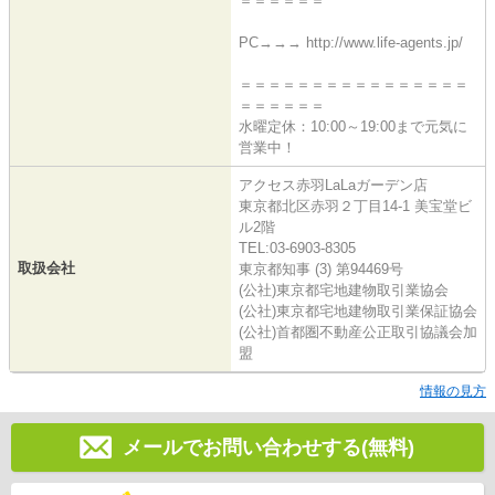
＝＝＝＝＝＝
PC→→→ http://www.life-agents.jp/
＝＝＝＝＝＝＝＝＝＝＝＝＝＝＝＝
＝＝＝＝＝＝
水曜定休：10:00～19:00まで元気に
営業中！
アクセス赤羽LaLaガーデン店
東京都北区赤羽２丁目14-1 美宝堂ビ
ル2階
TEL:03-6903-8305
取扱会社
東京都知事 (3) 第94469号
(公社)東京都宅地建物取引業協会
(公社)東京都宅地建物取引業保証協会
(公社)首都圏不動産公正取引協議会加
盟
情報の見方
メールでお問い合わせする(無料)