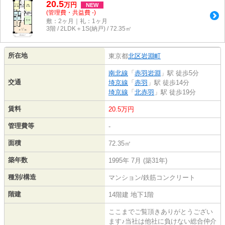
20.5
万
円
NEW
(管理費・共益費 -)
敷：2ヶ月｜礼：1ヶ月
3階 / 2LDK＋1S(納戸) / 72.35㎡
所在地
東京都
北区
岩淵町
南北線
「
赤羽岩淵
」駅 徒歩5分
交通
埼京線
「
赤羽
」駅 徒歩14分
埼京線
「
北赤羽
」駅 徒歩19分
賃料
20.5万円
管理費等
-
面積
72.35㎡
築年数
1995年 7月 (築31年)
種別/構造
マンション/鉄筋コンクリート
階建
14階建 地下1階
ここまでご覧頂きありがとうござい
ます♪当社は他社に負けない総合仲介