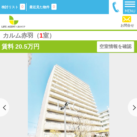
0
0
検討リスト
最近見た物件
お問合せ
カルム赤羽（
1
室）
賃料
20.5万円
空室情報を確認