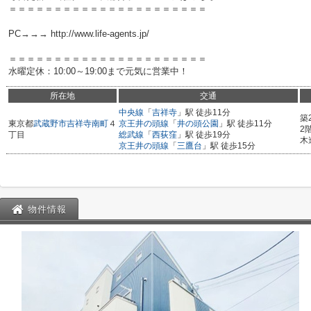
＝＝＝＝＝＝＝＝＝＝＝＝＝＝＝＝＝＝＝＝＝＝
PC→→→ http://www.life-agents.jp/
＝＝＝＝＝＝＝＝＝＝＝＝＝＝＝＝＝＝＝＝＝＝
水曜定休：10:00～19:00まで元気に営業中！
所在地
交通
中央線
「
吉祥寺
」駅 徒歩11分
築
東京都
武蔵野市
吉祥寺南町
４
京王井の頭線
「
井の頭公園
」駅 徒歩11分
2
丁目
総武線
「
西荻窪
」駅 徒歩19分
木
京王井の頭線
「
三鷹台
」駅 徒歩15分
物件情報