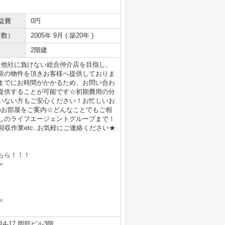
益費
0円
年数）
2005年 9月 ( 築20年 )
2階建
は他社に負けない総合仲介店を目指し、
新の物件を頂きお客様へ提供しておりま
までにお時間がかかるため、お問い合わ
提供することが可能です☆初期費用の分
いない方もご安心ください！お忙しいお
のお部屋をご案内☆どんなことでもご相
しのライフエージェントグループまで！
収作業etc..お気軽にご連絡ください★
ちら！！！
＝
＝
-17 岡部ビル3階