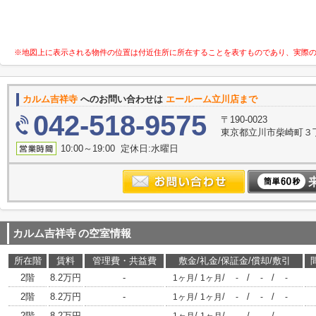
※地図上に表示される物件の位置は付近住所に所在することを表すものであり、実際
カルム吉祥寺
へのお問い合わせは
エールーム立川店まで
042-518-9575
〒190-0023
東京都立川市柴崎町３丁目
10:00～19:00 定休日:水曜日
カルム吉祥寺
の空室情報
所在階
賃料
管理費・共益費
敷金/礼金/保証金/償却/敷引
2階
8.2万円
-
/
/
/
/
1ヶ月
1ヶ月
-
-
-
2階
8.2万円
-
/
/
/
/
1ヶ月
1ヶ月
-
-
-
2階
8.2万円
-
/
/
/
/