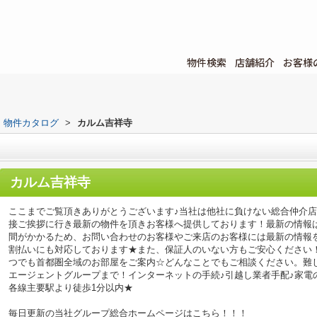
物件検索
店舗紹介
お客様
物件カタログ
>
カルム吉祥寺
カルム吉祥寺
ここまでご覧頂きありがとうございます♪当社は他社に負けない総合仲介
接ご挨拶に行き最新の物件を頂きお客様へ提供しております！最新の情報
間がかかるため、お問い合わせのお客様やご来店のお客様には最新の情報
割払いにも対応しております★また、保証人のいない方もご安心ください
つでも首都圏全域のお部屋をご案内☆どんなことでもご相談ください。難
エージェントグループまで！インターネットの手続♪引越し業者手配♪家電の回
各線主要駅より徒歩1分以内★
毎日更新の当社グループ総合ホームページはこちら！！！