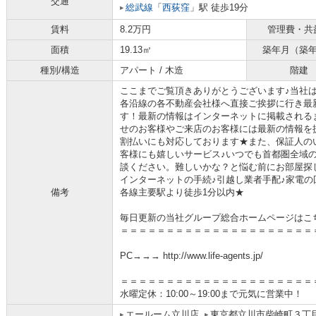
交通
総武線
「
西荻窪
」駅 徒歩19分
賃料
8.2万円
管理費・共
面積
19.13㎡
築年月（築
種別/構造
アパート / 木造
階建
ここまでご覧頂きありがとうございます♪当社
各沿線の各不動産会社様へ直接ご挨拶に行き最
す！最新の情報はインターネットに掲載される
せのお客様やご来店のお客様には最新の情報を
割払いにも対応しております★また、保証人の
客様にも嬉しいサービス♪いつでも首都圏全域
談ください。難しいかな？と悩む前にお部屋探
インターネットの手続♪引越し業者手配♪家電の回
備考
各線主要駅より徒歩1分以内★
毎日更新の当社グループ総合ホームページはこ
＝＝＝＝＝＝＝＝＝＝＝＝＝＝＝＝＝＝＝＝＝
PC→→→ http://www.life-agents.jp/
＝＝＝＝＝＝＝＝＝＝＝＝＝＝＝＝＝＝＝＝＝
水曜定休：10:00～19:00まで元気に営業中！
エールーム立川店
東京都立川市柴崎町３丁目4