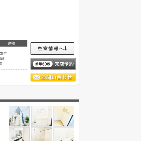
建物
空室情報へ
20年
階建
造