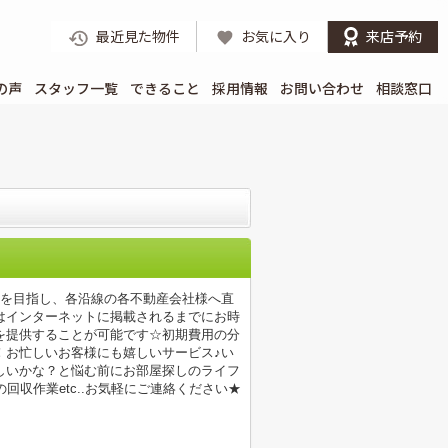
最近見た物件
お気に入り
来店予約
の声
スタッフ一覧
できること
採用情報
お問い合わせ
相談窓口
店を目指し、各沿線の各不動産会社様へ直
はインターネットに掲載されるまでにお時
を提供することが可能です☆初期費用の分
！お忙しいお客様にも嬉しいサービス♪い
しいかな？と悩む前にお部屋探しのライフ
収作業etc..お気軽にご連絡ください★