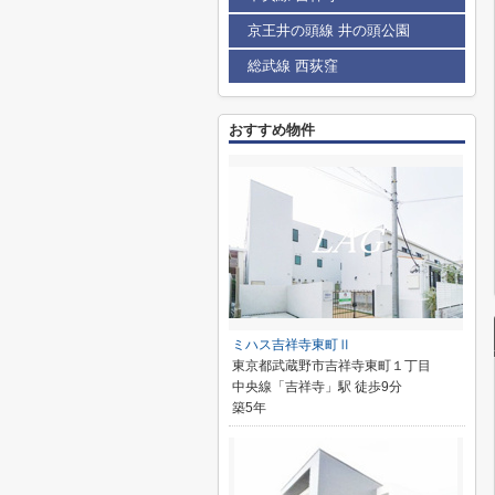
京王井の頭線 井の頭公園
総武線 西荻窪
おすすめ物件
ミハス吉祥寺東町Ⅱ
東京都武蔵野市吉祥寺東町１丁目
中央線「吉祥寺」駅 徒歩9分
築5年