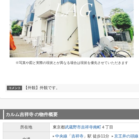
※写真や図と実際の現状とが異なる場合は現状を優先させていただきます
【外観】外観です。
コメント
カルム吉祥寺
の物件概要
所在地
東京都
武蔵野市
吉祥寺南町
４丁目
中央線
「
吉祥寺
」駅 徒歩11分
京王井の頭線