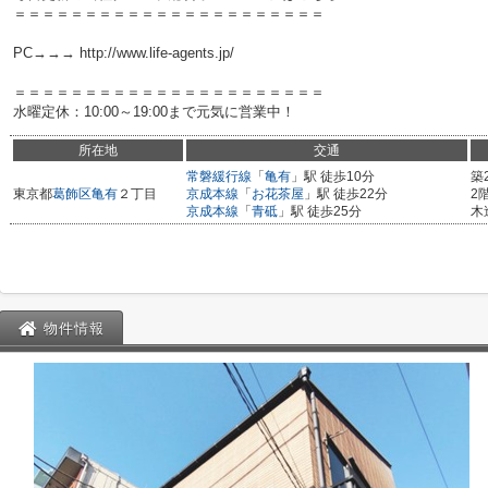
＝＝＝＝＝＝＝＝＝＝＝＝＝＝＝＝＝＝＝＝＝＝
PC→→→ http://www.life-agents.jp/
＝＝＝＝＝＝＝＝＝＝＝＝＝＝＝＝＝＝＝＝＝＝
水曜定休：10:00～19:00まで元気に営業中！
所在地
交通
常磐緩行線
「
亀有
」駅 徒歩10分
築
東京都
葛飾区
亀有
２丁目
京成本線
「
お花茶屋
」駅 徒歩22分
2
京成本線
「
青砥
」駅 徒歩25分
木
物件情報