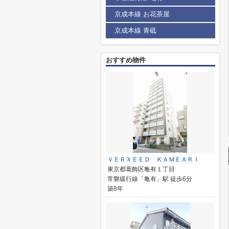
京成本線 お花茶屋
京成本線 青砥
おすすめ物件
ＶＥＲＸＥＥＤ ＫＡＭＥＡＲＩ
東京都葛飾区亀有１丁目
常磐緩行線「亀有」駅 徒歩6分
築8年