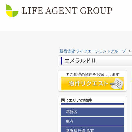
新宿賃貸 ライフエージェントグループ
>
エメラルドⅡ
▼ご希望の物件をお探しします
同じエリアの物件
葛飾区
亀有
常磐緩行線 亀有