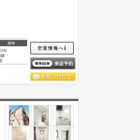
建物
空室情報へ
22年
階建
造