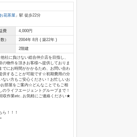
お花茶屋
」駅 徒歩22分
益費
4,000円
年数）
2004年 8月 ( 築22年 )
2階建
は他社に負けない総合仲介店を目指し、
新の物件を頂きお客様へ提供しておりま
までにお時間がかかるため、お問い合わ
提供することが可能です☆初期費用の分
いない方もご安心ください！お忙しいお
のお部屋をご案内☆どんなことでもご相
しのライフエージェントグループまで！
収作業etc..お気軽にご連絡ください★
ちら！！！
＝