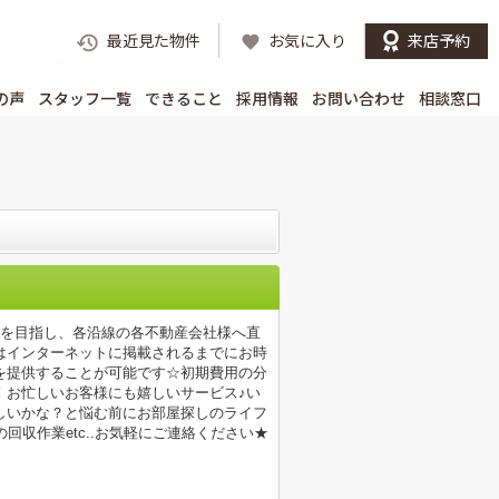
最近見た物件
お気に入り
来店予約
の声
スタッフ一覧
できること
採用情報
お問い合わせ
相談窓口
店を目指し、各沿線の各不動産会社様へ直
はインターネットに掲載されるまでにお時
を提供することが可能です☆初期費用の分
！お忙しいお客様にも嬉しいサービス♪い
しいかな？と悩む前にお部屋探しのライフ
収作業etc..お気軽にご連絡ください★