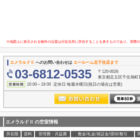
※地図上に表示される物件の位置は付近住所に所在することを表すものであり、実際
エメラルドⅡ
へのお問い合わせは
エールーム北千住店まで
03-6812-0535
〒120-0026
東京都足立区千住旭町1-
10:00～19:00 定休日:毎週水曜日(祝日の場合は営業)
エメラルドⅡ
の空室情報
所在階
賃料
管理費・共益費
敷金/礼金/保証金/償却/敷引