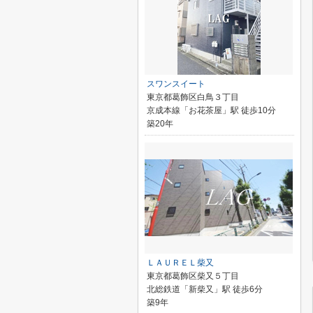
スワンスイート
東京都葛飾区白鳥３丁目
京成本線「お花茶屋」駅 徒歩10分
築20年
ＬＡＵＲＥＬ柴又
東京都葛飾区柴又５丁目
北総鉄道「新柴又」駅 徒歩6分
築9年