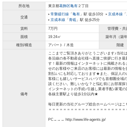
所在地
東京都
葛飾区
亀有
２丁目
常磐緩行線
「
亀有
」駅 徒歩10分
京成本線
「
交通
京成本線
「
青砥
」駅 徒歩25分
賃料
7万円
管理費・共
面積
19.24㎡
築年月（築
種別/構造
アパート / 木造
階建
ここまでご覧頂きありがとうございます♪当社
各沿線の各不動産会社様へ直接ご挨拶に行き最
す！最新の情報はインターネットに掲載される
せのお客様やご来店のお客様には最新の情報を
割払いにも対応しております★また、保証人の
客様にも嬉しいサービス♪いつでも首都圏全域
談ください。難しいかな？と悩む前にお部屋探
インターネットの手続♪引越し業者手配♪家電の回
備考
各線主要駅より徒歩1分以内★
毎日更新の当社グループ総合ホームページはこ
＝＝＝＝＝＝＝＝＝＝＝＝＝＝＝＝＝＝＝＝＝
PC→→→ http://www.life-agents.jp/