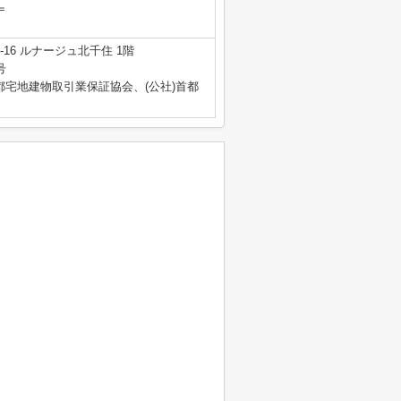
＝
16 ルナージュ北千住 1階
号
都宅地建物取引業保証協会、(公社)首都