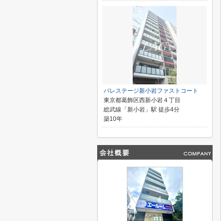
パレステージ新小岩ファストコート
東京都葛飾区西新小岩４丁目
総武線「新小岩」駅 徒歩4分
築10年