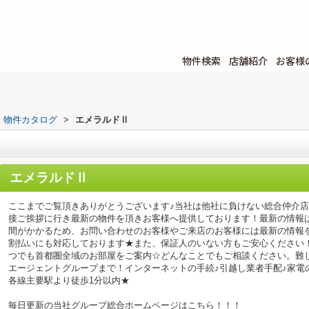
物件検索
店舗紹介
お客様
物件カタログ
>
エメラルドⅡ
エメラルドⅡ
ここまでご覧頂きありがとうございます♪当社は他社に負けない総合仲介
接ご挨拶に行き最新の物件を頂きお客様へ提供しております！最新の情報
間がかかるため、お問い合わせのお客様やご来店のお客様には最新の情報
割払いにも対応しております★また、保証人のいない方もご安心ください
つでも首都圏全域のお部屋をご案内☆どんなことでもご相談ください。難
エージェントグループまで！インターネットの手続♪引越し業者手配♪家電の回
各線主要駅より徒歩1分以内★
毎日更新の当社グループ総合ホームページはこちら！！！