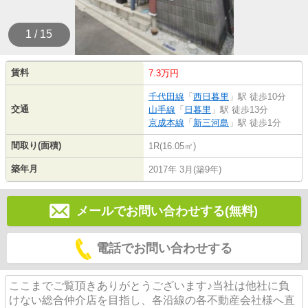
1 / 15
賃料
7.3万円
千代田線
「
西日暮里
」駅 徒歩10分
交通
山手線
「
日暮里
」駅 徒歩13分
京成本線
「
新三河島
」駅 徒歩1分
間取り(面積)
1R(16.05㎡)
築年月
2017年 3月(築9年)
メールでお問い合わせする(無料)
電話でお問い合わせする
ここまでご覧頂きありがとうございます♪当社は他社に負
けない総合仲介店を目指し、各沿線の各不動産会社様へ直