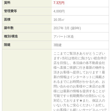
賃料
7.3万円
管理費等
4,000円
面積
16.05㎡
築年数
2017年 3月 (築9年)
種別/構造
アパート/木造
階建
3階建
ここまでご覧頂きありがとうござい
ます♪当社は他社に負けない総合仲介
店を目指し、各沿線の各不動産会社
様へ直接ご挨拶に行き最新の物件を
頂きお客様へ提供しております！最
新の情報はインターネットに掲載さ
れるまでにお時間がかかるため、お
問い合わせのお客様やご来店のお客
様には最新の情報を提供することが
可能です☆初期費用の分割払いにも
対応しております★また、保証人の
いない方もご安心ください！お忙し
いお客様にも嬉しいサービス♪いつで