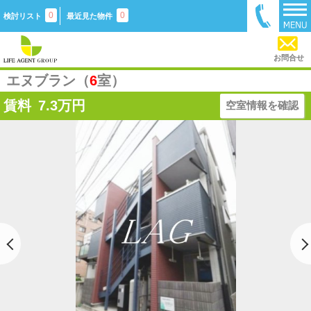
0
0
検討リスト
最近見た物件
お問合せ
エヌブラン（
6
室）
賃料
7.3
万円
空室情報を確認