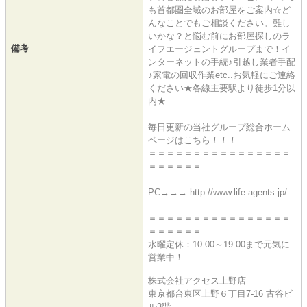
も首都圏全域のお部屋をご案内☆ど
んなことでもご相談ください。難し
いかな？と悩む前にお部屋探しのラ
備考
イフエージェントグループまで！イ
ンターネットの手続♪引越し業者手配
♪家電の回収作業etc..お気軽にご連絡
ください★各線主要駅より徒歩1分以
内★
毎日更新の当社グループ総合ホーム
ページはこちら！！！
＝＝＝＝＝＝＝＝＝＝＝＝＝＝＝＝
＝＝＝＝＝＝
PC→→→ http://www.life-agents.jp/
＝＝＝＝＝＝＝＝＝＝＝＝＝＝＝＝
＝＝＝＝＝＝
水曜定休：10:00～19:00まで元気に
営業中！
株式会社アクセス上野店
東京都台東区上野６丁目7-16 古谷ビ
ル3階