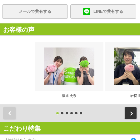
メールで共有する
LINEで共有する
お客様の声
藤原 史奈
岩切 
前
こだわり特集