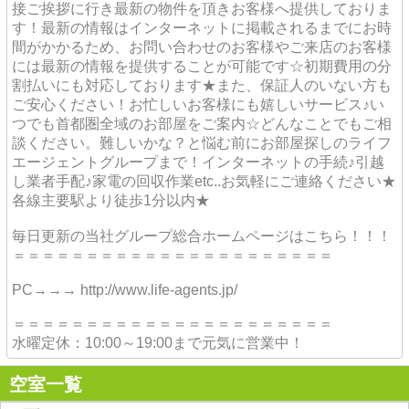
接ご挨拶に行き最新の物件を頂きお客様へ提供しておりま
す！最新の情報はインターネットに掲載されるまでにお時
間がかかるため、お問い合わせのお客様やご来店のお客様
には最新の情報を提供することが可能です☆初期費用の分
割払いにも対応しております★また、保証人のいない方も
ご安心ください！お忙しいお客様にも嬉しいサービス♪い
つでも首都圏全域のお部屋をご案内☆どんなことでもご相
談ください。難しいかな？と悩む前にお部屋探しのライフ
エージェントグループまで！インターネットの手続♪引越
し業者手配♪家電の回収作業etc..お気軽にご連絡ください★
各線主要駅より徒歩1分以内★
毎日更新の当社グループ総合ホームページはこちら！！！
＝＝＝＝＝＝＝＝＝＝＝＝＝＝＝＝＝＝＝＝＝＝
PC→→→ http://www.life-agents.jp/
＝＝＝＝＝＝＝＝＝＝＝＝＝＝＝＝＝＝＝＝＝＝
水曜定休：10:00～19:00まで元気に営業中！
空室一覧