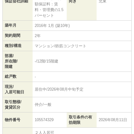
保証会社詳細
向き
北東
額保証料：賃
料・管理費の1.5
パーセント
築年月
2016年 1月 (築10年)
契約期間
2年
種別/構造
マンション/鉄筋コンクリート
部屋/
所在階/
-/12階/15階建
階建
総戸数
-
現況/
居住中/2026年08月中旬予定
入居可能日
取引態様/
仲介/一般
賃貸区分
取引条件の有
物件番号
105574329
2026年08月11日
効期限
２人入居可