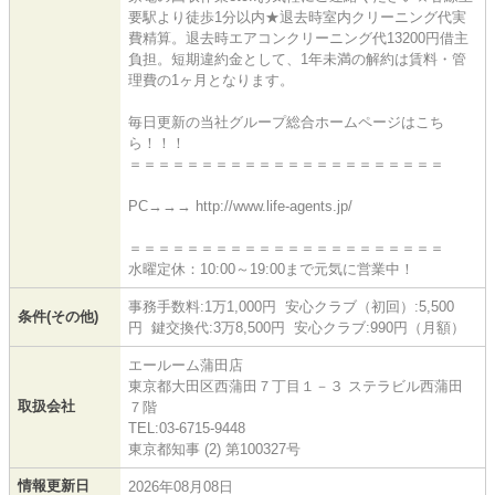
要駅より徒歩1分以内★退去時室内クリーニング代実
費精算。退去時エアコンクリーニング代13200円借主
負担。短期違約金として、1年未満の解約は賃料・管
理費の1ヶ月となります。
毎日更新の当社グループ総合ホームページはこち
ら！！！
＝＝＝＝＝＝＝＝＝＝＝＝＝＝＝＝＝＝＝＝＝＝
PC→→→ http://www.life-agents.jp/
＝＝＝＝＝＝＝＝＝＝＝＝＝＝＝＝＝＝＝＝＝＝
水曜定休：10:00～19:00まで元気に営業中！
事務手数料:1万1,000円 安心クラブ（初回）:5,500
条件(その他)
円 鍵交換代:3万8,500円 安心クラブ:990円（月額）
エールーム蒲田店
東京都大田区西蒲田７丁目１－３ ステラビル西蒲田
取扱会社
７階
TEL:03-6715-9448
東京都知事 (2) 第100327号
情報更新日
2026年08月08日