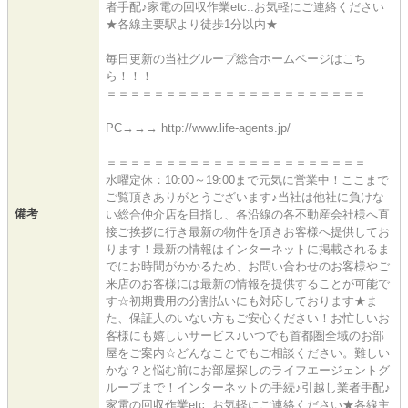
者手配♪家電の回収作業etc..お気軽にご連絡ください
★各線主要駅より徒歩1分以内★
毎日更新の当社グループ総合ホームページはこち
ら！！！
＝＝＝＝＝＝＝＝＝＝＝＝＝＝＝＝＝＝＝＝＝＝
PC→→→ http://www.life-agents.jp/
＝＝＝＝＝＝＝＝＝＝＝＝＝＝＝＝＝＝＝＝＝＝
水曜定休：10:00～19:00まで元気に営業中！ここまで
ご覧頂きありがとうございます♪当社は他社に負けな
備考
い総合仲介店を目指し、各沿線の各不動産会社様へ直
接ご挨拶に行き最新の物件を頂きお客様へ提供してお
ります！最新の情報はインターネットに掲載されるま
でにお時間がかかるため、お問い合わせのお客様やご
来店のお客様には最新の情報を提供することが可能で
す☆初期費用の分割払いにも対応しております★ま
た、保証人のいない方もご安心ください！お忙しいお
客様にも嬉しいサービス♪いつでも首都圏全域のお部
屋をご案内☆どんなことでもご相談ください。難しい
かな？と悩む前にお部屋探しのライフエージェントグ
ループまで！インターネットの手続♪引越し業者手配♪
家電の回収作業etc..お気軽にご連絡ください★各線主