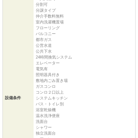
分割可
分譲タイプ
仲介手数料無料
室内洗濯機置場
フローリング
バルコニー
都市ガス
公営水道
公共下水
24時間換気システム
エレベーター
電気有
照明器具付き
敷地内ごみ置き場
ガスコンロ
コンロ２口以上
設備条件
システムキッチン
バス・トイレ別
浴室乾燥機
温水洗浄便座
洗面台
シャワー
独立洗面台