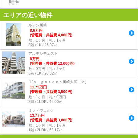
エリアの近い物件
ルアン川崎
8.6
万
円
(管理費・共益費 4,000円)
敷：1ヶ月｜礼：1ヶ月
3階 / 1K / 25.97㎡
アルテシモエスト
8
万
円
(管理費・共益費 12,000円)
敷：0万円｜礼：2ヶ月
3階 / 1K / 20.32㎡
Ｔ’ｓ ｇａｒｄｅｎ川崎大師（２）
11.75
万
円
(管理費・共益費 3,500円)
敷：1ヶ月｜礼：0万円
2階 / 1LDK / 45.00㎡
ミラ・ヴェルデ
13.7
万
円
(管理費・共益費 3,000円)
敷：1ヶ月｜礼：1ヶ月
1階 / 2LDK / 52.17㎡