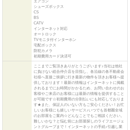
エアコン
シューズボックス
CS
BS
CATV
インターネット対応
オートロック
TVモニタ付インターホン
宅配ボックス
防犯カメラ
初期費用カード決済可
ここまでご覧頂きありがとうございます♪当社は他社
に負けない総合仲介店を目指し、各沿線の各不動産会
社様へ直接ご挨拶に行き最新の物件を頂きお客様へ提
供しております！最新の情報はインターネットに掲載
されるまでにお時間がかかるため、お問い合わせのお
客様やご来店のお客様には最新の情報を提供すること
が可能です☆初期費用の分割払いにも対応しておりま
す★また、保証人のいない方もご安心ください！お忙
しいお客様にも嬉しいサービス♪いつでも首都圏全域
のお部屋をご案内☆どんなことでもご相談ください。
難しいかな？と悩む前にお部屋探しのライフエージェ
ントグループまで！インターネットの手続♪引越し業