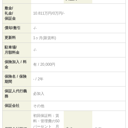
敷金/
礼金/
10.811万円/0万円/-
保証金
償却/敷引
-/-
更新料
1ヶ月(新賃料)
駐車場/
-/-
月額料金
保険加入 / 料
有 / 20,000円
金
保険名 / 保険
- / 2年
期間
保証人代行義
必加入
務
保証会社
その他
初回保証料：賃
料・管理費の50
パーセント 月