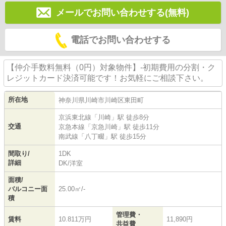
メールでお問い合わせする(無料)
電話でお問い合わせする
【仲介手数料無料（0円）対象物件】-初期費用の分割・ク
レジットカード決済可能です！お気軽にご相談下さい。
所在地
神奈川県
川崎市川崎区
東田町
京浜東北線
「
川崎
」駅 徒歩8分
交通
京急本線
「
京急川崎
」駅 徒歩11分
南武線
「
八丁畷
」駅 徒歩15分
間取り/
1DK
詳細
DK
/
洋室
面積/
バルコニー面
25.00㎡/-
積
管理費・
賃料
10.811万円
11,890円
共益費