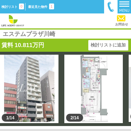
0
1
検討リスト
最近見た物件
お問合せ
エステムプラザ川崎
賃料
10.811
万円
検討リストに追加
1/14
2/14