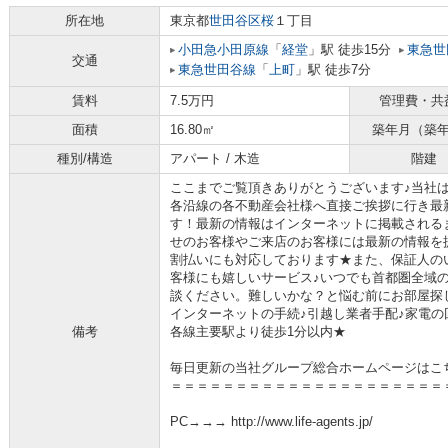
所在地
東京都
世田谷区
桜
１丁目
小田急小田原線
「
経堂
」駅 徒歩15分
東急世
交通
東急世田谷線
「
上町
」駅 徒歩7分
賃料
7.5万円
管理費・共
面積
16.80㎡
築年月（築
種別/構造
アパート / 木造
階建
ここまでご覧頂きありがとうございます♪当社
各沿線の各不動産会社様へ直接ご挨拶に行き最
す！最新の情報はインターネットに掲載される
せのお客様やご来店のお客様には最新の情報を
割払いにも対応しております★また、保証人の
客様にも嬉しいサービス♪いつでも首都圏全域
談ください。難しいかな？と悩む前にお部屋探
インターネットの手続♪引越し業者手配♪家電の回
備考
各線主要駅より徒歩1分以内★
毎日更新の当社グループ総合ホームページはこ
＝＝＝＝＝＝＝＝＝＝＝＝＝＝＝＝＝＝＝＝＝
PC→→→ http://www.life-agents.jp/