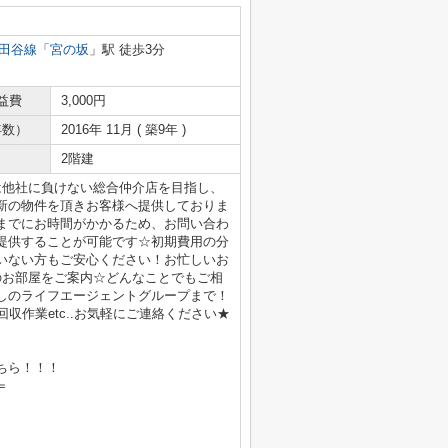
田谷線
「
宮の坂
」駅 徒歩3分
益費
3,000円
年数）
2016年 11月 ( 築9年 )
2階建
は他社に負けない総合仲介店を目指し、
新の物件を頂きお客様へ提供しておりま
までにお時間がかかるため、お問い合わ
提供することが可能です☆初期費用の分
いない方もご安心ください！お忙しいお
のお部屋をご案内☆どんなことでもご相
しのライフエージェントグループまで！
収作業etc..お気軽にご連絡ください★
ちら！！！
＝