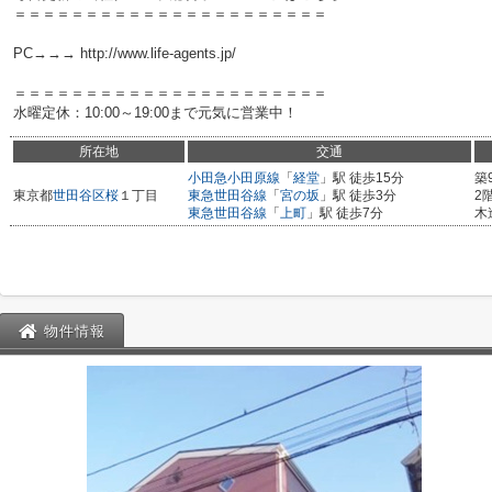
＝＝＝＝＝＝＝＝＝＝＝＝＝＝＝＝＝＝＝＝＝＝
PC→→→ http://www.life-agents.jp/
＝＝＝＝＝＝＝＝＝＝＝＝＝＝＝＝＝＝＝＝＝＝
水曜定休：10:00～19:00まで元気に営業中！
所在地
交通
小田急小田原線
「
経堂
」駅 徒歩15分
築
東京都
世田谷区
桜
１丁目
東急世田谷線
「
宮の坂
」駅 徒歩3分
2
東急世田谷線
「
上町
」駅 徒歩7分
木
物件情報