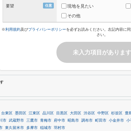
要望
任意
現地を見たい
その他
※
利用規約
及び
プライバシーポリシー
を必ずお読みください。左記内容に同
さい。
未入力項目がありま
す
台東区
墨田区
江東区
品川区
目黒区
大田区
渋谷区
中野区
杉並区
豊
川市
武蔵野市
三鷹市
青梅市
府中市
昭島市
調布市
町田市
小金井市
小
市
東久留米市
多摩市
稲城市
羽村市