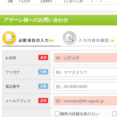
2階
7.5万円
3,000円
/
/
/
/
1ヶ月
1ヶ月
-
-
-
アザーレ桜
へのお問い合わせ
お名前
必須
フリガナ
任意
電話番号
任意
メールアドレス
必須
物件の詳細を知りたい