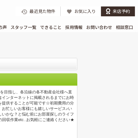
最近見た物件
お気に入り
来店予約
の声
スタッフ一覧
できること
採用情報
お問い合わせ
相談窓口
店を目指し、各沿線の各不動産会社様へ直
はインターネットに掲載されるまでにお時
を提供することが可能です☆初期費用の分
！お忙しいお客様にも嬉しいサービス♪い
しいかな？と悩む前にお部屋探しのライフ
収作業etc..お気軽にご連絡ください★