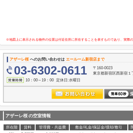
※地図上に表示される物件の位置は付近住所に所在することを表すものであり、実際
アザーレ桜
へのお問い合わせは
エールーム新宿店まで
03-6302-0611
〒160-0023
東京都新宿区西新宿１丁目
10：00～19：00 定休日:水曜日
アザーレ桜
の空室情報
所在階
賃料
管理費・共益費
敷金/礼金/保証金/償却/敷引