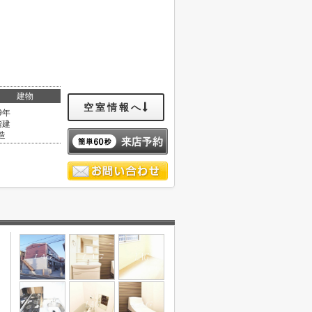
建物
空室情報へ
9年
階建
造