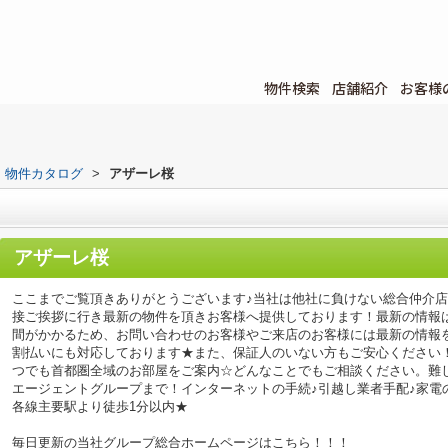
物件検索
店舗紹介
お客様
物件カタログ
>
アザーレ桜
アザーレ桜
ここまでご覧頂きありがとうございます♪当社は他社に負けない総合仲介
接ご挨拶に行き最新の物件を頂きお客様へ提供しております！最新の情報
間がかかるため、お問い合わせのお客様やご来店のお客様には最新の情報
割払いにも対応しております★また、保証人のいない方もご安心ください
つでも首都圏全域のお部屋をご案内☆どんなことでもご相談ください。難
エージェントグループまで！インターネットの手続♪引越し業者手配♪家電の回
各線主要駅より徒歩1分以内★
毎日更新の当社グループ総合ホームページはこちら！！！